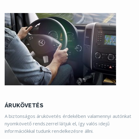
ÁRUKÖVETÉS
A biztonságos árukövetés érdekében valamennyi autónkat
nyomkövető rendszerrel látjuk el, így valós idejű
információkkal tudunk rendelkezésre állni.