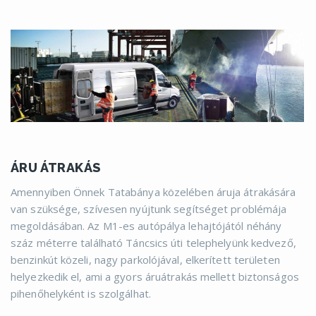
ÁRU ÁTRAKÁS
Amennyiben Önnek Tatabánya közelében áruja átrakására
van szüksége, szívesen nyújtunk segítséget problémája
megoldásában. Az M1-es autópálya lehajtójától néhány
száz méterre található Táncsics úti telephelyünk kedvező,
benzinkút közeli, nagy parkolójával, elkerített területen
helyezkedik el, ami a gyors áruátrakás mellett biztonságos
pihenőhelyként is szolgálhat.